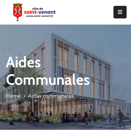
Accueil
Ma
Ville
Aides
Vie
Pratique
Communales
Jeunesse
Vie
Home
Aides communales
Associative